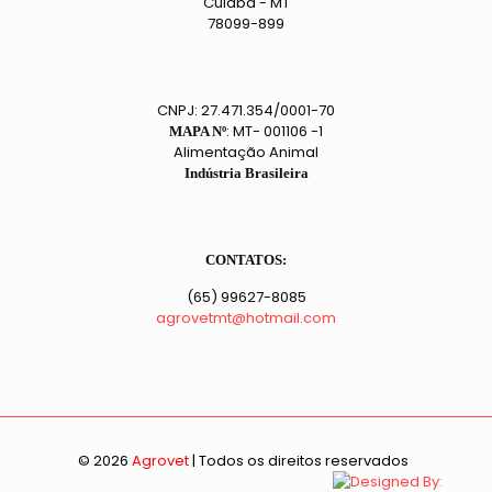
Cuiabá - MT
78099-899
CNPJ: 27.471.354/0001-70
: MT- 001106 -1
MAPA Nº
Alimentação Animal
Indústria Brasileira
CONTATOS:
(65) 99627-8085
agrovetmt@hotmail.com
© 2026
Agrovet
| Todos os direitos reservados