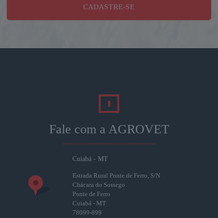
CADASTRE-SE
Fale com a AGROVET
Cuiabá - MT
Estrada Rural Ponte de Ferro, S/N
Chácara do Sossego
Ponte de Ferro
Cuiabá - MT
78099-899