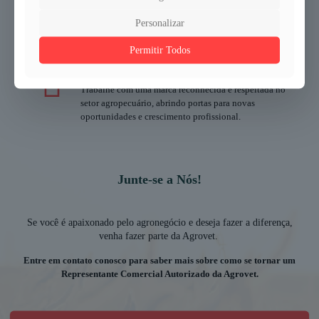
Com mais de 30.000 clientes atendidos, você terá a
oportunidade de expandir sua rede de contatos e
Personalizar
aumentar suas vendas.
Permitir Todos
Crescimento Profissional:
Trabalhe com uma marca reconhecida e respeitada no
setor agropecuário, abrindo portas para novas
oportunidades e crescimento profissional.
Junte-se a Nós!
Se você é apaixonado pelo agronegócio e deseja fazer a diferença,
venha fazer parte da Agrovet.
Entre em contato conosco para saber mais sobre como se tornar um
Representante Comercial Autorizado da Agrovet.