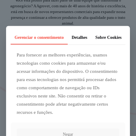
Você está pronto para fazer parte de uma equipe que transforma o
agronegócio? A Agrovet, com mais de 40 anos de história e excelência,
está em busca de novos representantes comerciais para expandir nossa
presença e continuar a oferecer produtos de alta qualidade para o trato
animal.
Gerenciar o consentimento
Detalhes
Sobre Cookies
Por que se tornar um Representante Comercial da Agrovet?
Para fornecer as melhores experiências, usamos
Produtos de Qualidade:
tecnologias como cookies para armazenar e/ou
Nossa linha inclui varios complexos vitamínicos. Todos
acessar informações do dispositivo. O consentimento
testados e aprovados por milhares de clientes
para essas tecnologias nos permitirá processar dados
satisfeitos.
como comportamento de navegação ou IDs
exclusivos neste site. Não consentir ou retirar o
Suporte Contínuo:
consentimento pode afetar negativamente certos
Oferecemos treinamento e suporte contínuo para
garantir que você tenha todas as ferramentas necessárias
recursos e funções.
para o sucesso.
Rede de Clientes
Negar