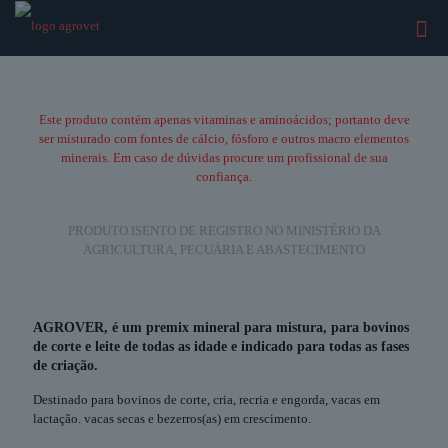
Disponível
em
fardos
Este produto contém apenas vitaminas e aminoácidos; portanto deve
com
ser misturado com fontes de cálcio, fósforo e outros macro elementos
10
kg
minerais. Em caso de dúvidas procure um profissional de sua
e
confiança.
sachê
com
500
PRODUTO ISENTO DE REGISTRO NO MINISTÉRIO DA
g
AGRICULTURA, PECUÁRIA E ABASTECIMENTO
do
produto
AGROVER, é um premix mineral para mistura, para bovinos
de corte e leite de todas as idade e indicado para todas as fases
de criação.
Destinado para bovinos de corte, cria, recria e engorda, vacas em
lactação. vacas secas e bezerros(as) em crescimento.