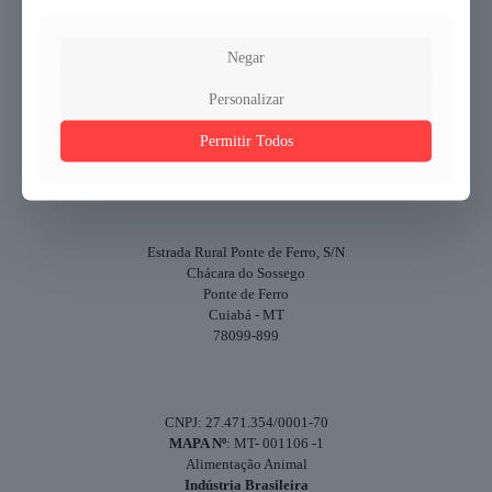
Negar
Personalizar
Permitir Todos
Agrovet Industria e Comercio de Produtos Agropecuários Ltda
Estrada Rural Ponte de Ferro, S/N
Chácara do Sossego
Ponte de Ferro
Cuiabá - MT
78099-899
CNPJ: 27.471.354/0001-70
MAPA Nº
: MT- 001106 -1
Alimentação Animal
Indústria Brasileira